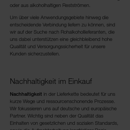
oder aus alko­hol­hal­tigen Rest­strömen.
Um über viele Anwen­dungs­ge­biete hinweg die
entschei­dende Verbin­dung liefern zu können, sind
wir auf der Suche nach Rohal­ko­hol­lie­fe­ranten, die
uns dabei unter­stützen eine gleich­blei­bend hohe
Qualität und Versor­gungs­si­cher­heit für unsere
Kunden sicher­zu­stellen.
Nach­hal­tig­keit im Einkauf
Nach­hal­tig­keit
in der Liefer­kette bedeutet für uns
kurze Wege und ressour­cen­scho­nende Prozesse.
Wir fokus­sieren uns auf deut­sche und euro­pä­i­sche
Partner. Wichtig sind neben der Qualität das
Einhalten von gesetz­li­chen und sozi­alen Stan­dards,