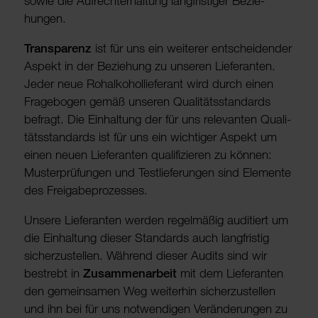
sowie die Aufrecht­er­hal­tung lang­fris­tiger Bezie­
hungen.
Trans­pa­renz
ist für uns ein weiterer entschei­dender
Aspekt in der Bezie­hung zu unseren Liefe­ranten.
Jeder neue Rohal­ko­hol­lie­fe­rant wird durch einen
Frage­bogen gemäß unseren Quali­täts­s­tan­dards
befragt. Die Einhal­tung der für uns rele­vanten Quali­
täts­s­tan­dards ist für uns ein wich­tiger Aspekt um
einen neuen Liefe­ranten quali­fi­zieren zu können:
Muster­prü­fungen und Test­lie­fe­rungen sind Elemente
des Frei­ga­be­pro­zesses.
Unsere Liefe­ranten werden regel­mäßig audi­tiert um
die Einhal­tung dieser Stan­dards auch lang­fristig
sicher­zu­stellen. Während dieser Audits sind wir
bestrebt in
Zusam­me­n­a­r­beit
mit dem Liefe­ranten
den gemein­samen Weg weiterhin sicher­zu­stellen
und ihn bei für uns notwen­digen Verän­de­rungen zu