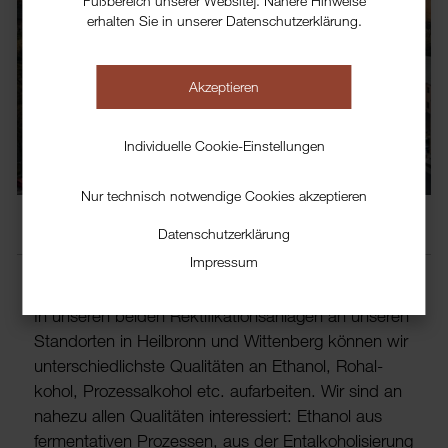
Fußbereich unserer Website]. Nähere Hinweise
erhalten Sie in unserer Datenschutzerklärung.
Akzeptieren
Sie haben Alkohol?
Wir suchen Ethanol.
Individuelle Cookie-Einstellungen
Nur technisch notwendige Cookies akzeptieren
Unternehmen
Einkauf
Datenschutzerklärung
Impressum
In unseren beiden Rekti­fi­ka­ti­ons­an­lagen an unseren
Stand­orten in Heil­bronn und Witten­berg können wir
unter­schied­lichste Quali­täten an Ethanol, Rohal­
kohol, Prozes­sal­kohol etc. aufa­r­b­eiten. Wir sind an
nahezu allen Quali­täten inter­es­siert: Ethanol aus
fermen­ta­tiven Prozessen, aus der Ental­ko­ho­li­sie­rung