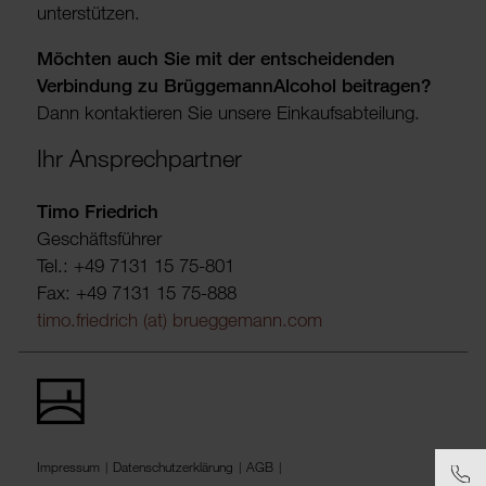
unter­stützen.
Möchten auch Sie mit der entschei­denden
Verbin­dung zu Brüggemann­Alcohol beitragen?
Dann kontak­tieren Sie unsere Einkaufs­ab­tei­lung.
Ihr Ansprechpartner
Timo Friedrich
Geschäftsführer
Tel.:
+49 7131 15 75-801
Fax: +49 7131 15 75-888
timo.friedrich (at) brueggemann.com
Impressum
Datenschutzerklärung
AGB