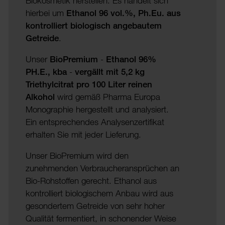
Biokosmetik herstellen. Es handelt sich
hierbei um
Ethanol 96 vol.%, Ph.Eu. aus
kontrolliert biologisch angebautem
Getreide
.
Unser
BioPremium
-
Ethanol 96%
PH.E., kba
-
vergällt mit 5,2 kg
Triethylcitrat pro 100 Liter reinen
Alkohol
wird gemäß Pharma Europa
Monographie hergestellt und analysiert.
Ein entsprechendes Analysenzertifikat
erhalten Sie mit jeder Lieferung.
Unser BioPremium wird den
zunehmenden Verbraucheransprüchen an
Bio-Rohstoffen gerecht. Ethanol aus
kontrolliert biologischem Anbau wird aus
gesondertem Getreide von sehr hoher
Qualität fermentiert, in schonender Weise