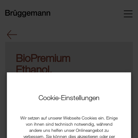
BioPremium
Ethanol,
96%, Ph.Eu.,
5,2kg
Cookie-Einstellungen
Triethylcitrat
60136
Wir setzen auf unserer Webseite Cookies ein. Einige
von ihnen sind technisch notwendig, während
andere uns helfen unser Onlineangebot zu
Eigenschaften
Gebinde
verbessern. Sie können dies akzeptieren oder per