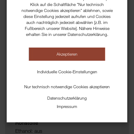
30l
350,00 €
vergällt
Klick auf die Schaltfläche "Nur technisch
Kanister
96 vol.% Ethanol
notwendige Cookies akzeptieren" ablehnen, sowie
200l Fass
955,00 €
diese Einstellung jederzeit aufrufen und Cookies
Öko zertifiziert -
auch nachträglich jederzeit abwählen [z.B. im
1000l IBC
auf
aus kontrolliert
Fußbereich unserer Website]. Nähere Hinweise
Anfrage
biologischem
erhalten Sie in unserer Datenschutzerklärung.
Tankwagen
auf
Anbau
Anfrage
Analyse nach
Die angegebenen Preise
Akzeptieren
Pharma Europa
sind netto (inkl.
Lösemittel
Lieferkosten innerhalb
Geruchlos
Deutschlands, exkl.
Individuelle Cookie-Einstellungen
Mehrwert- und
Fixierer für
Alkoholsteuer)
Duftstoffe
Nur technisch notwendige Cookies akzeptieren
Desodorierend
Datenschutzerklärung
Zulässig für
Impressum
Naturkosmetik
Rohstoffe
Ethanol: aus