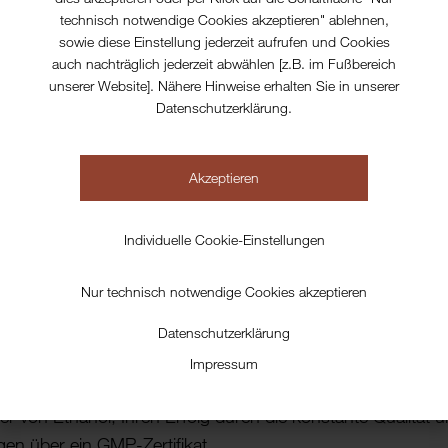
technisch notwendige Cookies akzeptieren" ablehnen,
Tankwagen
auf A
a
sowie diese Einstellung jederzeit aufrufen und Cookies
Die angegebenen Preise sind netto
auch nachträglich jederzeit abwählen [z.B. im Fußbereich
Lieferkosten innerhalb Deutschla
unserer Website]. Nähere Hinweise erhalten Sie in unserer
exkl. Mehrwert- und Alkoholsteuer
Datenschutzerklärung.
irtschaftlichen Ursprungs
keton) pro 100 liter reinen
Akzeptieren
Individuelle Cookie-Einstellungen
l MEK
wird gemäß der in der EU geltenden Pharma Europ
Nur technisch notwendige Cookies akzeptieren
 entsprechendes Analysenzertifikat erhalten Sie mit jeder Lie
Datenschutzerklärung
 der GMP Qualität.
Impressum
n in die
GMP-Zertifizierung
(GMP= „Good Manufacturing Pr
ller von Ethanol, Ihren Erfolg durch die konstante Qualität
gen über ein GMP-Zertifikat.