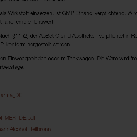
ls Wirkstoff einsetzen, ist GMP Ethanol verpflichtend. Wir
 Ethanol empfehlenswert.
Nach §11 (2) der ApBetrO sind Apotheken verpflichtet in R
MP-konform hergestellt werden.
euen Einweggebinden oder im Tankwagen. Die Ware wird frei
rbeitstage.
Pharma_DE
nol_MEK_DE.pdf
mannAlcohol Heilbronn