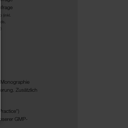
nfrage
 (inkl.
nds,
)
a Monographie
ferung. Zusätzlich
actice“)
 unserer GMP-