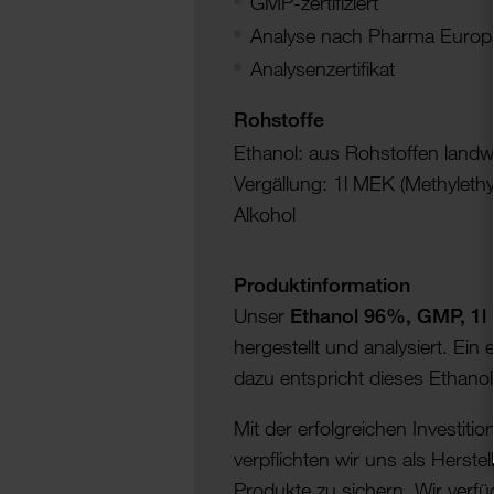
GMP-zertifiziert
Analyse nach Pharma Europ
Analysenzertifikat
Rohstoffe
Ethanol: aus Rohstoffen landw
Vergällung: 1l MEK (Methylethyl
Alkohol
Produktinformation
Unser
Ethanol 96%, GMP, 1
hergestellt und analysiert. Ein
dazu entspricht dieses Ethanol
Mit der erfolgreichen Investitio
verpflichten wir uns als Herste
Produkte zu sichern. Wir verfü