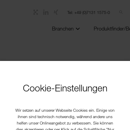
Tel: +49 (0)7131 1575-0
Branchen
Produktfinder/B
GMP,1l MEK
Cookie-Einstellungen
Gebinde
Wir setzen auf unserer Webseite Cookies ein. Einige von
30l Kanister
24
ihnen sind technisch notwendig, während andere uns
200l Fass
58
helfen unser Onlineangebot zu verbessern. Sie können
1000l IBC
auf A
dies akzeptieren oder per Klick auf die Schaltfläche "Nur