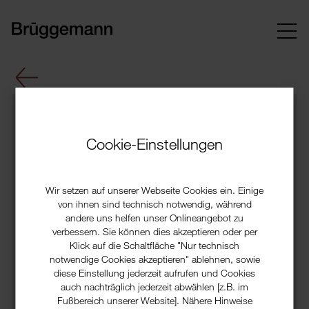
Wittenberger
Cookie-Einstellungen
Korn
60415
Wir setzen auf unserer Webseite Cookies ein. Einige
von ihnen sind technisch notwendig, während
Eigenschaften
andere uns helfen unser Onlineangebot zu
verbessern. Sie können dies akzeptieren oder per
mind. 96 vol.% Ethylalkohol
Klick auf die Schaltfläche "Nur technisch
landwirtschaftlicher Ursprung
notwendige Cookies akzeptieren" ablehnen, sowie
entspricht Spirituosenverordnung (EU)
diese Einstellung jederzeit aufrufen und Cookies
auch nachträglich jederzeit abwählen [z.B. im
2019/787 Art. 5
Fußbereich unserer Website]. Nähere Hinweise